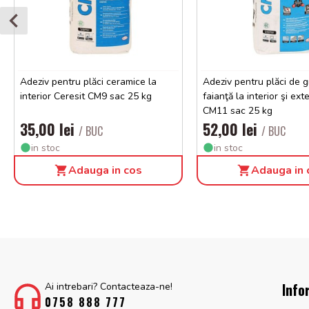
Adeziv pentru plăci ceramice la
Adeziv pentru plăci de g
interior Ceresit CM9 sac 25 kg
faianţă la interior şi ext
CM11 sac 25 kg
35,00 lei
52,00 lei
/ BUC
/ BUC
in stoc
in stoc
Adauga in cos
Adauga in 
Info
Ai intrebari? Contacteaza-ne!
0758 888 777