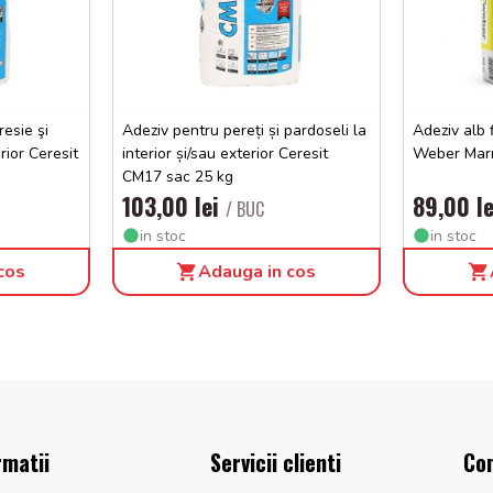
resie şi
Adeziv pentru pereți și pardoseli la
Adeziv alb 
erior Ceresit
interior și/sau exterior Ceresit
Weber Marm
CM17 sac 25 kg
103,00 lei
89,00 l
/ BUC
in stoc
in stoc
cos
Adauga in cos
rmatii
Servicii clienti
Co