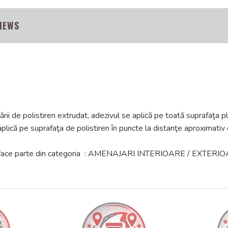
IEWS
ării de polistiren extrudat, adezivul se aplică pe toată suprafaţa p
plică pe suprafaţa de polistiren în puncte la distanţe aproximativ
5 kg " face parte din categoria : AMENAJARI INTERIOARE / EX