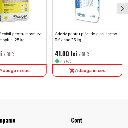
flexibil pentru marmura,
Adeziv pentru plăci de gips-carton
oplus, 25 kg
Rifix sac 25 kg
ei
41,00 lei
/ BUC
/ BUC
in stoc
Adauga in cos
Adauga in cos
mpanie
Cont