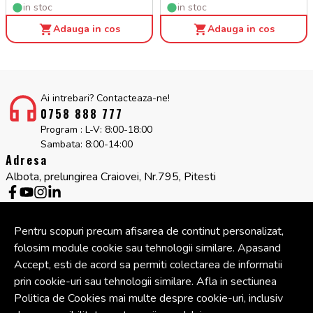
in stoc
in stoc
Adauga in cos
Adauga in cos
Ai intrebari? Contacteaza-ne!
0758 888 777
Program : L-V: 8:00-18:00
Sambata: 8:00-14:00
Adresa
Albota, prelungirea Craiovei, Nr.795, Pitesti
Informatii
Servicii clienti
Pentru scopuri precum afisarea de continut personalizat,
Companie
folosim module cookie sau tehnologii similare. Apasand
Cont
Accept, esti de acord sa permiti colectarea de informatii
prin cookie-uri sau tehnologii similare. Afla in sectiunea
Politica de Cookies mai multe despre cookie-uri, inclusiv
© Copyright 2026 Cipcos Mar.
Toate drepturile rezervate.