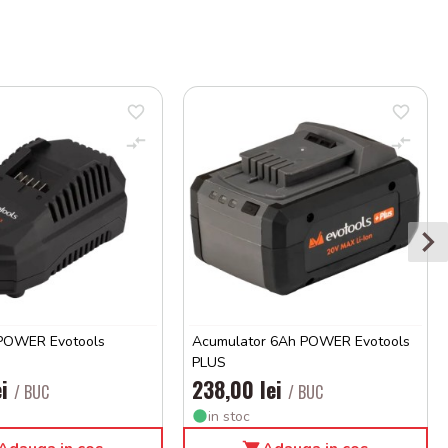
 POWER Evotools
Acumulator 6Ah POWER Evotools
PLUS
ei
238,00 lei
/ BUC
/ BUC
in stoc