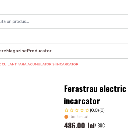
ere
Magazine
Producatori
C CU LANT FARA ACUMULATOR SI INCARCATOR
Ferastrau electric
incarcator
(0.0)
(0)
stoc limitat
486,00 lei
/ BUC