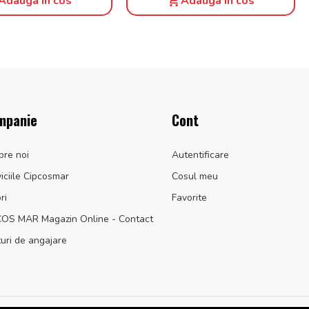
Adauga in cos
Adauga in cos
mpanie
Cont
pre noi
Autentificare
iciile Cipcosmar
Cosul meu
ri
Favorite
COS MAR Magazin Online - Contact
uri de angajare