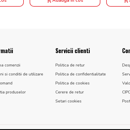
cos
Adauga in cos
rmatii
Servicii clienti
Co
ea comenzii
Politica de retur
Des
i si conditii de utilizare
Politica de confidentialitate
Serv
comand
Politica de cookies
Valo
tia produselor
Cerere de retur
CIP
Setari cookies
Post