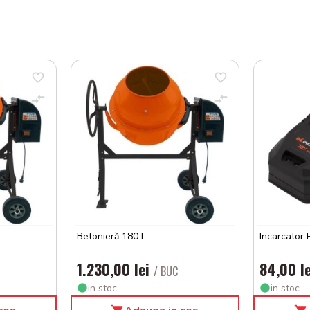
Betonieră 180 L
Incarcator
1.230,00 lei
84,00 l
/ BUC
in stoc
in stoc