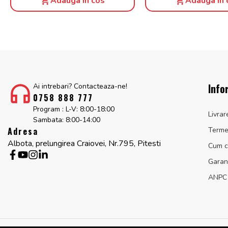
Adauga in cos
Adauga in 
Info
Ai intrebari? Contacteaza-ne!
0758 888 777
Program : L-V: 8:00-18:00
Livrar
Sambata: 8:00-14:00
Adresa
Termen
Albota, prelungirea Craiovei, Nr.795, Pitesti
Cum 
Garan
ANPC