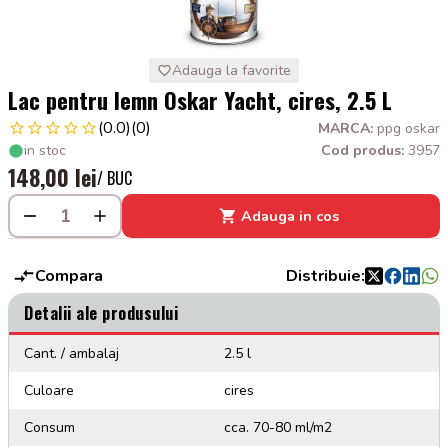
Adauga la favorite
Lac pentru lemn Oskar Yacht, cires, 2.5 L
(0.0)
(0)
MARCA:
ppg oskar
in stoc
Cod produs:
3957
148,00 lei
/ BUC
Adauga in cos
Compara
Distribuie:
Detalii ale produsului
Cant. / ambalaj
2.5 l
Culoare
cires
Consum
cca. 70-80 ml/m2