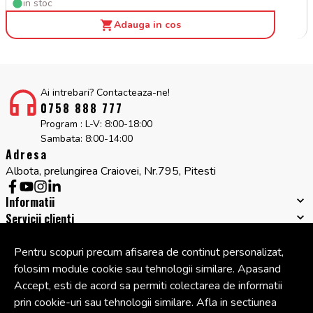
in stoc
Adauga in cos
Ai intrebari? Contacteaza-ne!
0758 888 777
Program : L-V: 8:00-18:00
Sambata: 8:00-14:00
Adresa
Albota, prelungirea Craiovei, Nr.795, Pitesti
Informatii
Servicii clienti
Companie
Cont
Pentru scopuri precum afisarea de continut personalizat,
folosim module cookie sau tehnologii similare. Apasand
Accept, esti de acord sa permiti colectarea de informatii
© Copyright 2026 Cipcos Mar.
Toate drepturile rezervate.
prin cookie-uri sau tehnologii similare. Afla in sectiunea