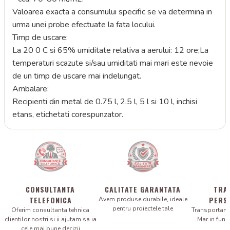
Valoarea exacta a consumului specific se va determina in
urma unei probe efectuate la fata locului.
Timp de uscare:
La 20 0 C si 65% umiditate relativa a aerului: 12 ore;La
temperaturi scazute si/sau umiditati mai mari este nevoie
de un timp de uscare mai indelungat.
Ambalare:
Recipienti din metal de 0.75 l, 2.5 l, 5 l si 10 l, inchisi
etans, etichetati corespunzator.
CONSULTANTA
CALITATE GARANTATA
TRA
TELEFONICA
PERS
Avem produse durabile, ideale
pentru proiectele tale
Oferim consultanta tehnica
Transportam 
clientilor nostri si ii ajutam sa ia
Mar in fun
cele mai bune decizii