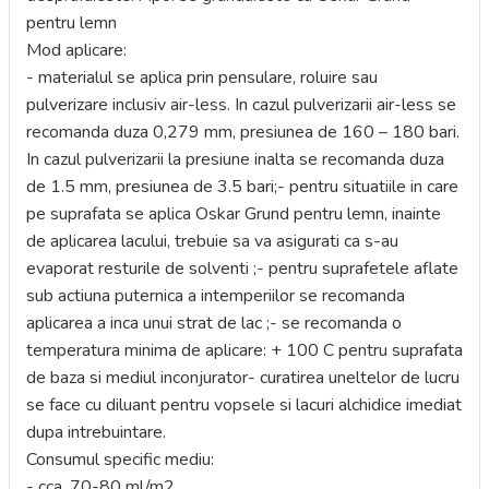
pentru lemn
Mod aplicare:
- materialul se aplica prin pensulare, roluire sau
pulverizare inclusiv air-less. In cazul pulverizarii air-less se
recomanda duza 0,279 mm, presiunea de 160 – 180 bari.
In cazul pulverizarii la presiune inalta se recomanda duza
de 1.5 mm, presiunea de 3.5 bari;- pentru situatiile in care
pe suprafata se aplica Oskar Grund pentru lemn, inainte
de aplicarea lacului, trebuie sa va asigurati ca s-au
evaporat resturile de solventi ;- pentru suprafetele aflate
sub actiuna puternica a intemperiilor se recomanda
aplicarea a inca unui strat de lac ;- se recomanda o
temperatura minima de aplicare: + 100 C pentru suprafata
de baza si mediul inconjurator- curatirea uneltelor de lucru
se face cu diluant pentru vopsele si lacuri alchidice imediat
dupa intrebuintare.
Consumul specific mediu:
- cca. 70-80 ml/m2.