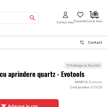
Favorite
Cosul meu
Contul meu
Contact
Adauga la favorite
 cu aprindere quartz - Evotools
MARCA:
Evotools
Cod produs:
675028
Adauga in cos