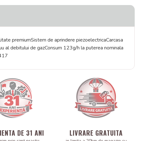
 calitate premiumSistem de aprindere piezoelectricaCarcasa
tinuu al debitului de gazConsum 123g/h la puterea nominala
 417
IENTA DE 31 ANI
LIVRARE GRATUITA
nim prin simt practic,
in limita a 20km de magazin cu