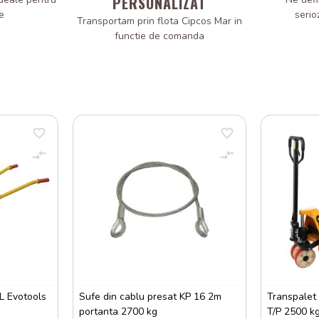
PERSONALIZAT
e
serio
Transportam prin flota Cipcos Mar in
functie de comanda
L Evotools
Sufe din cablu presat KP 16 2m
Transpalet
portanta 2700 kg
T/P 2500 k