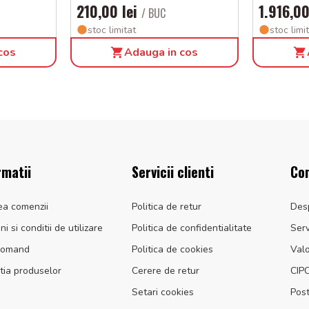
210,00 lei
1.916,00
/ BUC
stoc limitat
stoc limi
cos
Adauga in cos
rmatii
Servicii clienti
Co
ea comenzii
Politica de retur
Des
i si conditii de utilizare
Politica de confidentialitate
Serv
comand
Politica de cookies
Valo
tia produselor
Cerere de retur
CIP
Setari cookies
Post