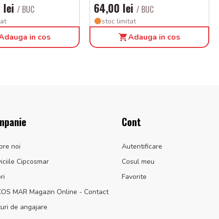
 lei
64,00 lei
/ BUC
/ BUC
tat
stoc limitat
Adauga in cos
Adauga in cos
mpanie
Cont
pre noi
Autentificare
iciile Cipcosmar
Cosul meu
ri
Favorite
COS MAR Magazin Online - Contact
uri de angajare