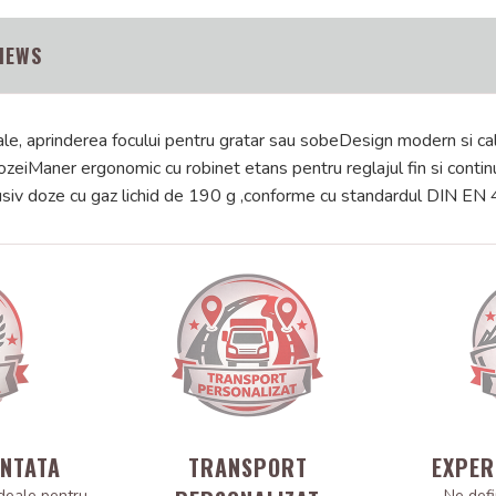
IEWS
teriale, aprinderea focului pentru gratar sau sobeDesign modern si
 dozeiManer ergonomic cu robinet etans pentru reglajul fin si con
lusiv doze cu gaz lichid de 190 g ,conforme cu standardul DIN EN
ANTATA
TRANSPORT
EXPER
deale pentru
Ne defi