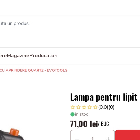
ere
Magazine
Producatori
 CU APRINDERE QUARTZ - EVOTOOLS
Lampa pentru lipit
(0.0)
(0)
in stoc
71,00 lei
/ BUC