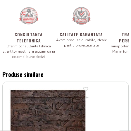
CONSULTANTA
CALITATE GARANTATA
TRA
TELEFONICA
PERS
Avem produse durabile, ideale
pentru proiectele tale
Oferim consultanta tehnica
Transportam 
clientilor nostri si ii ajutam sa ia
Mar in fun
cele mai bune decizii
Produse similare