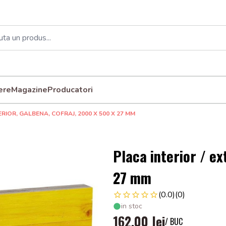
ere
Magazine
Producatori
ERIOR, GALBENA, COFRAJ, 2000 X 500 X 27 MM
Placa interior / ex
27 mm
(0.0)
(0)
in stoc
162,00 lei
/ BUC