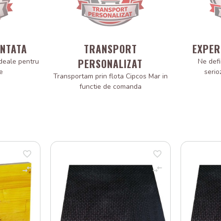
ANTATA
TRANSPORT
EXPER
PERSONALIZAT
deale pentru
Ne defi
e
serio
Transportam prin flota Cipcos Mar in
functie de comanda