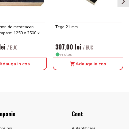
 lemn de mesteacan +
Tego 21 mm
erapant, 1250 x 2500 x
lei
307,00 lei
/ BUC
/ BUC
in stoc
Adauga in cos
Adauga in cos
mpanie
Cont
pre noi
Autentificare