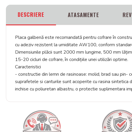
DESCRIERE
ATASAMENTE
REV
Placa galbenă este recomandată pentru cofrare în construcții
cu adeziv rezistent la umiditate AW100, conform stand
Dimensiunile plăcii sunt 2000 mm lungime, 500 mm lățime ș
15-20 cicluri de cofrare, în condițiile unei utilizări optime.
Caracteristici
- constructie din lemn de rasinoase: molid, brad sau pin- c
suprafetele si canturile sunt acoperite cu rasina sintetic
inchise cu poliuretan albastru, o protectie suplimentara imp