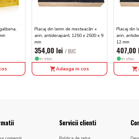
 galbena,
Placaj din lemn de mesteacăn +
Placaj din
 mm
arin, antiderapant, 1250 x 2500 x 9
arin, antid
mm
12 mm
354,00 lei
407,00 
/ BUC
in stoc
in stoc
cos
Adauga in cos
rmatii
Servicii clienti
Co
ea comenzii
Politica de retur
Des