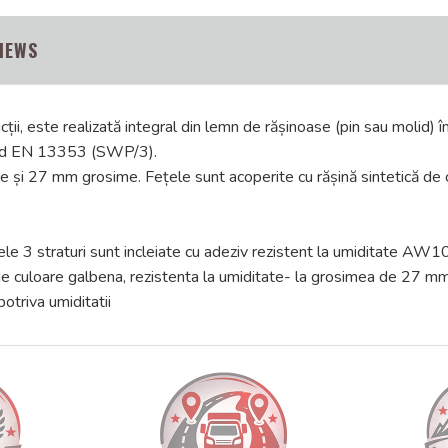
IEWS
, este realizată integral din lemn de rășinoase (pin sau molid) în 3
ard EN 13353 (SWP/3).
i 27 mm grosime. Fețele sunt acoperite cu rășină sintetică de cul
ele 3 straturi sunt incleiate cu adeziv rezistent la umiditate AW10
a de culoare galbena, rezistenta la umiditate- la grosimea de 27 
otriva umiditatii