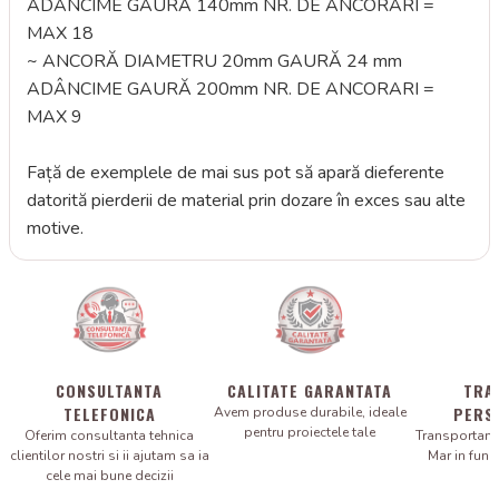
ADÂNCIME GAURĂ 140mm NR. DE ANCORARI =
MAX 18
~ ANCORĂ DIAMETRU 20mm GAURĂ 24 mm
ADÂNCIME GAURĂ 200mm NR. DE ANCORARI =
MAX 9
Față de exemplele de mai sus pot să apară dieferente
datorită pierderii de material prin dozare în exces sau alte
motive.
CONSULTANTA
CALITATE GARANTATA
TRA
TELEFONICA
PERS
Avem produse durabile, ideale
pentru proiectele tale
Oferim consultanta tehnica
Transportam 
clientilor nostri si ii ajutam sa ia
Mar in fun
cele mai bune decizii