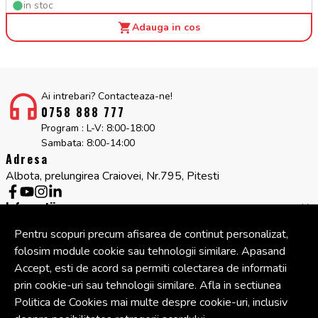
in stoc
Adauga in cos
Ai intrebari? Contacteaza-ne!
0758 888 777
Program : L-V: 8:00-18:00
Sambata: 8:00-14:00
Adresa
Albota, prelungirea Craiovei, Nr.795, Pitesti
Informatii
Servicii clienti
Pentru scopuri precum afisarea de continut personalizat,
Companie
folosim module cookie sau tehnologii similare. Apasand
Cont
Accept, esti de acord sa permiti colectarea de informatii
prin cookie-uri sau tehnologii similare. Afla in sectiunea
Politica de Cookies mai multe despre cookie-uri, inclusiv
© Copyright 2026 Cipcos Mar.
Toate drepturile rezervate.