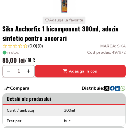
Adauga la favorite
Sika Anchorfix 1 bicomponent 300ml, adeziv
sintetic pentru ancorari
(0.0)
(0)
MARCA:
SIKA
in stoc
Cod produs:
497972
85,00 lei
/ BUC
Adauga in cos
Compara
Distribuie:
Detalii ale produsului
Cant. / ambalaj
300ml
Pret per
buc