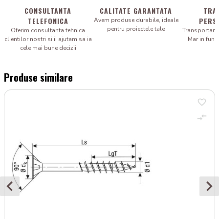
CONSULTANTA
CALITATE GARANTATA
TRA
TELEFONICA
PERS
Avem produse durabile, ideale
pentru proiectele tale
Oferim consultanta tehnica
Transportam 
clientilor nostri si ii ajutam sa ia
Mar in fun
cele mai bune decizii
Produse similare