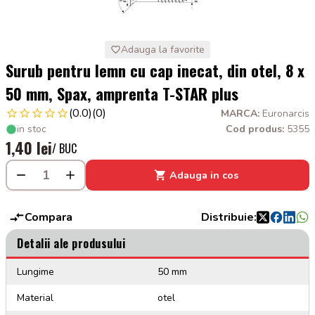
Adauga la favorite
Surub pentru lemn cu cap inecat, din otel, 8 x
50 mm, Spax, amprenta T-STAR plus
(0.0)
(0)
MARCA:
Euronarcis
in stoc
Cod produs:
5355
1,40 lei
/ BUC
Adauga in cos
Compara
Distribuie:
Detalii ale produsului
Lungime
50 mm
Material
otel