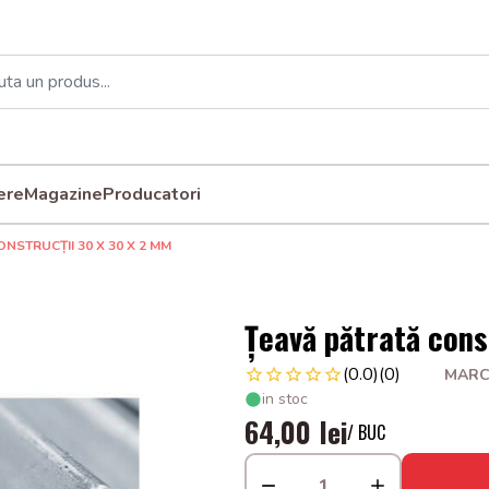
ere
Magazine
Producatori
NSTRUCȚII 30 X 30 X 2 MM
Țeavă pătrată cons
(0.0)
(0)
MARC
in stoc
64,00 lei
/ BUC