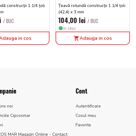
dă construcții 1 1/4 țoli
Țeavă rotundă construcții 1 1/4 țoli
mm
(42,4) x 3 mm
ei
104,00 lei
/ BUC
/ BUC
in stoc
Adauga in cos
Adauga in cos
mpanie
Cont
pre noi
Autentificare
iciile Cipcosmar
Cosul meu
ri
Favorite
COS MAR Magazin Online - Contact