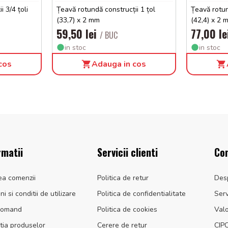
 3/4 țoli
Țeavă rotundă construcții 1 țol
Țeavă rotun
(33,7) x 2 mm
(42,4) x 2 
59,50 lei
77,00 l
/ BUC
in stoc
in stoc
cos
Adauga in cos
rmatii
Servicii clienti
Co
ea comenzii
Politica de retur
Des
i si conditii de utilizare
Politica de confidentialitate
Serv
comand
Politica de cookies
Valo
tia produselor
Cerere de retur
CIP