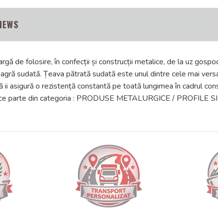
IEWS
argă de folosire, în confecții și construcții metalice, de la uz gospo
agră sudată. Țeava pătrată sudată este unul dintre cele mai versat
 ii asigură o rezistență constantă pe toată lungimea în cadrul con
m " face parte din categoria : PRODUSE METALURGICE / PROF