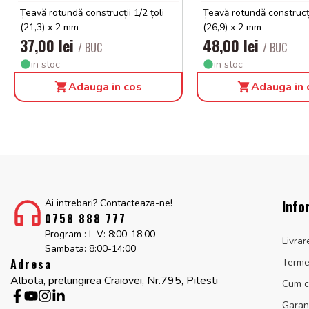
Țeavă rotundă construcții 1/2 țoli
Țeavă rotundă construcții
(21,3) x 2 mm
(26,9) x 2 mm
37,00 lei
48,00 lei
/ BUC
/ BUC
in stoc
in stoc
Adauga in cos
Adauga in 
Info
Ai intrebari? Contacteaza-ne!
0758 888 777
Program : L-V: 8:00-18:00
Livrar
Sambata: 8:00-14:00
Adresa
Termen
Albota, prelungirea Craiovei, Nr.795, Pitesti
Cum 
Garan