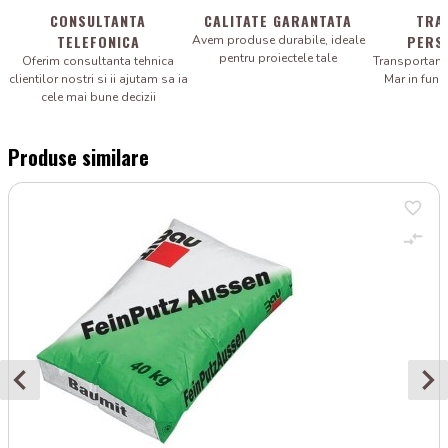
CONSULTANTA
CALITATE GARANTATA
TRA
TELEFONICA
PERS
Avem produse durabile, ideale
pentru proiectele tale
Oferim consultanta tehnica
Transportam 
clientilor nostri si ii ajutam sa ia
Mar in fun
cele mai bune decizii
Produse similare