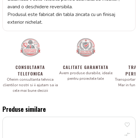
avand o deschidere reversibila.
Produsul este fabricat din tabla zincata cu un finisaj
exterior nichelat.
CONSULTANTA
CALITATE GARANTATA
TRA
TELEFONICA
PERS
Avem produse durabile, ideale
pentru proiectele tale
Oferim consultanta tehnica
Transportam 
clientilor nostri si ii ajutam sa ia
Mar in fun
cele mai bune decizii
Produse similare