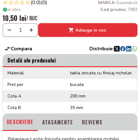
(0.0)
(0)
MARCA:
Euronarcis
in stoc
Cod produs:
7983
10,50 lei
/ BUC
Adauga in cos
Compara
Distribuie:
Detalii ale produsului
Material
tabla zincata cu finisaj nichelat
Pret per
bucata
Cota A
200 mm
Cota B
35 mm
DESCRIERE
ATASAMENTE
REVIEWS
Balamaua t este folosita pentru asamblarea mobilei ,