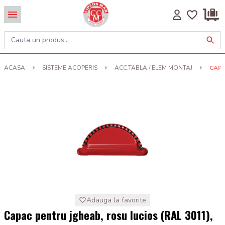
ACASA
SISTEME ACOPERIS
ACC.TABLA / ELEM MONTAJ
CAPA
Adauga la favorite
Capac pentru jgheab, rosu lucios (RAL 3011),