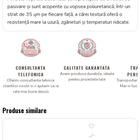
pasivare și sunt acoperite cu vopsea poliuretanică, într-un
strat de 35 ųm pe fiecare față, a cărei textură oferă o
rezistență mare la uzură, zgârieturi și temperaturi ridicate.
CONSULTANTA
CALITATE GARANTATA
TRA
TELEFONICA
PERS
Avem produse durabile, ideale
pentru proiectele tale
Oferim consultanta tehnica
Transportam 
clientilor nostri si ii ajutam sa ia
Mar in fun
cele mai bune decizii
Produse similare