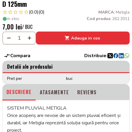
D 125mm
(0.0)
(0)
MARCA:
Metigla
in stoc
Cod produs:
262.3011
7,00 lei
/ BUC
Adauga in cos
Compara
Distribuie:
Detalii ale produsului
Pret per
buc
DESCRIERE
ATASAMENTE
REVIEWS
SISTEM PLUVIAL METIGLA
Orice acoperiș are nevoie de un sistem pluvial eficient și
durabil, iar Metigla reprezintă soluția sigură pentru orice
proiect.