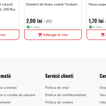
t colorat
Element de fixare coamă Tondach
Piesa susp
mm, 250 Buc
2,00 lei
1,70 lei
/ BUC
in stoc
in stoc
cos
Adauga in cos
rmatii
Servicii clienti
Co
ea comenzii
Politica de retur
Des
i si conditii de utilizare
Politica de confidentialitate
Serv
comand
Politica de cookies
Valo