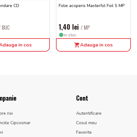
endare CD
Folie acoperis Masterfol Foil S MP
1,40 lei
/ BUC
/ MP
in stoc
Adauga in cos
Adauga in cos
mpanie
Cont
pre noi
Autentificare
iciile Cipcosmar
Cosul meu
ri
Favorite