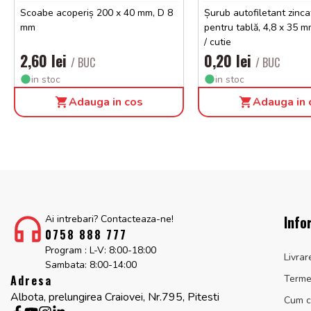
Scoabe acoperiș 200 x 40 mm, D 8
Șurub autofiletant zinca
mm
pentru tablă, 4,8 x 35 
/ cutie
2,60 lei
0,20 lei
/ BUC
/ BUC
in stoc
in stoc
Adauga in cos
Adauga in 
Info
Ai intrebari? Contacteaza-ne!
0758 888 777
Program : L-V: 8:00-18:00
Livrar
Sambata: 8:00-14:00
Adresa
Termen
Albota, prelungirea Craiovei, Nr.795, Pitesti
Cum 