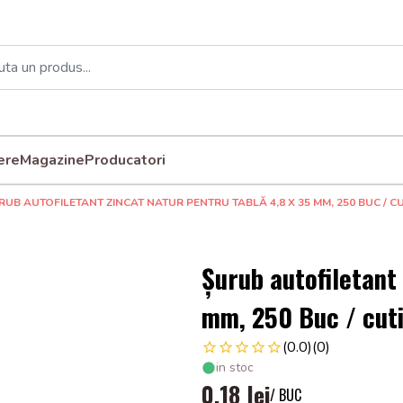
ere
Magazine
Producatori
RUB AUTOFILETANT ZINCAT NATUR PENTRU TABLĂ 4,8 X 35 MM, 250 BUC / CU
Șurub autofiletant 
mm, 250 Buc / cut
(0.0)
(0)
in stoc
0,18 lei
/ BUC