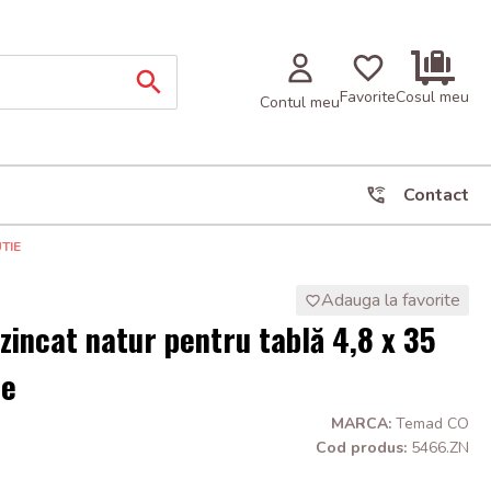
Favorite
Cosul meu
Contul meu
Contact
TIE
Adauga la favorite
zincat natur pentru tablă 4,8 x 35
ie
MARCA:
Temad CO
Cod produs:
5466.ZN