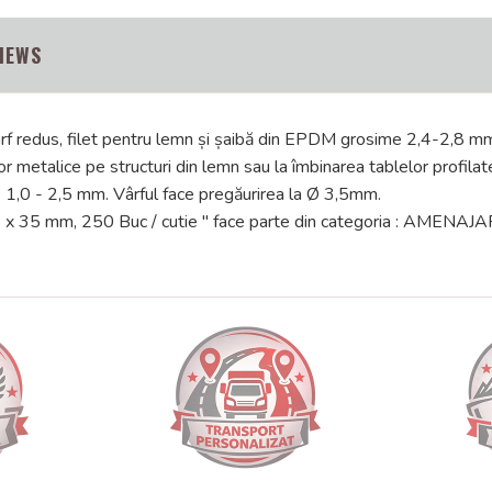
IEWS
, vârf redus, filet pentru lemn și șaibă din EPDM grosime 2,4-2,8
metalice pe structuri din lemn sau la îmbinarea tablelor profilate
 1,0 - 2,5 mm. Vârful face pregăurirea la Ø 3,5mm.
lă 4,8 x 35 mm, 250 Buc / cutie " face parte din categoria : 