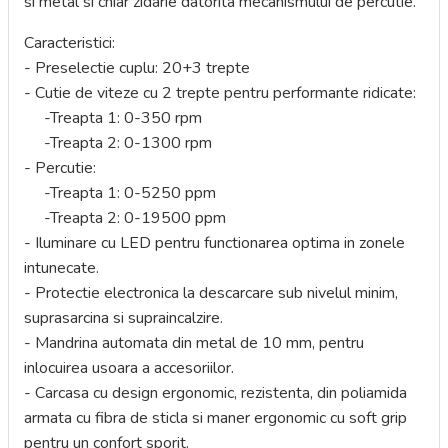
si metal si chiar zidarie datorita mecanismului de percutie.
Caracteristici:
- Preselectie cuplu: 20+3 trepte
- Cutie de viteze cu 2 trepte pentru performante ridicate:
-Treapta 1: 0-350 rpm
-Treapta 2: 0-1300 rpm
- Percutie:
-Treapta 1: 0-5250 ppm
-Treapta 2: 0-19500 ppm
- Iluminare cu LED pentru functionarea optima in zonele
intunecate.
- Protectie electronica la descarcare sub nivelul minim,
suprasarcina si supraincalzire.
- Mandrina automata din metal de 10 mm, pentru
inlocuirea usoara a accesoriilor.
- Carcasa cu design ergonomic, rezistenta, din poliamida
armata cu fibra de sticla si maner ergonomic cu soft grip
pentru un confort sporit.