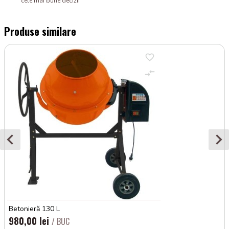
cele mai bune decizii
Produse similare
Betonieră 130 L
980,00 lei
/ BUC