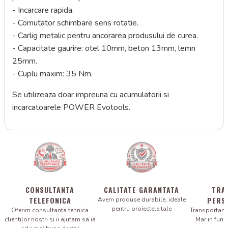
- Incarcare rapida.
- Comutator schimbare sens rotatie.
- Carlig metalic pentru ancorarea produsului de curea.
- Capacitate gaurire: otel 10mm, beton 13mm, lemn
25mm.
- Cuplu maxim: 35 Nm.
Se utilizeaza doar impreuna cu acumulatorii si
incarcatoarele POWER Evotools.
CONSULTANTA
CALITATE GARANTATA
TRA
TELEFONICA
PERS
Avem produse durabile, ideale
pentru proiectele tale
Oferim consultanta tehnica
Transportam 
clientilor nostri si ii ajutam sa ia
Mar in fun