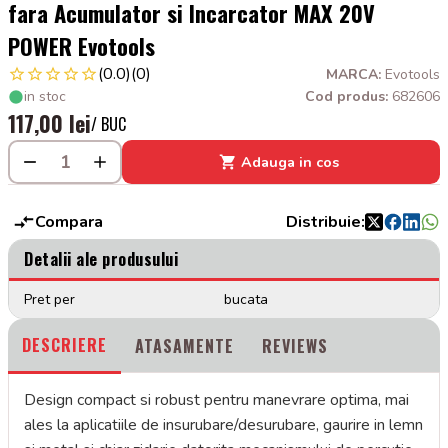
fara Acumulator si Incarcator MAX 20V
POWER Evotools
(0.0)
(0)
MARCA:
Evotools
in stoc
Cod produs:
682606
117,00 lei
/ BUC
Adauga in cos
Compara
Distribuie:
Detalii ale produsului
Pret per
bucata
DESCRIERE
ATASAMENTE
REVIEWS
Design compact si robust pentru manevrare optima, mai
ales la aplicatiile de insurubare/desurubare, gaurire in lemn