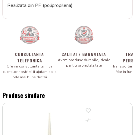
Realizata din PP (polipropilena).
CONSULTANTA
CALITATE GARANTATA
TRA
TELEFONICA
PERS
Avem produse durabile, ideale
pentru proiectele tale
Oferim consultanta tehnica
Transportam 
clientilor nostri si ii ajutam sa ia
Mar in fun
cele mai bune decizii
Produse similare