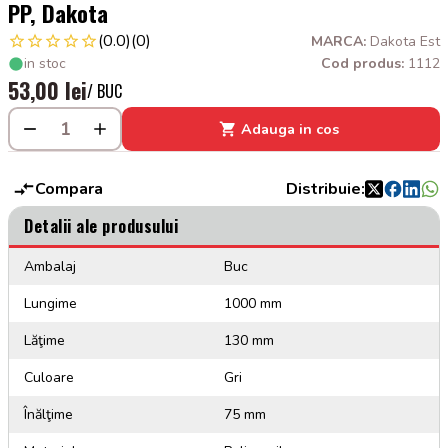
PP, Dakota
(0.0)
(0)
MARCA:
Dakota Est
in stoc
Cod produs:
1112
53,00 lei
/ BUC
Adauga in cos
Compara
Distribuie:
Detalii ale produsului
Ambalaj
Buc
Lungime
1000 mm
Lăţime
130 mm
Culoare
Gri
Înălţime
75 mm