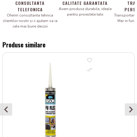
CONSULTANTA
CALITATE GARANTATA
TRA
TELEFONICA
PERS
Avem produse durabile, ideale
pentru proiectele tale
Oferim consultanta tehnica
Transportam 
clientilor nostri si ii ajutam sa ia
Mar in fun
cele mai bune decizii
Produse similare