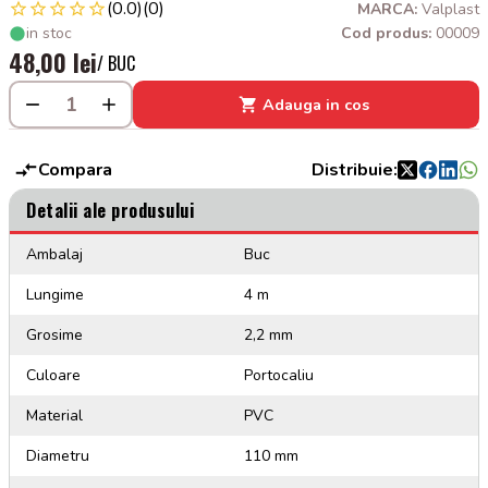
(0.0)
(0)
MARCA:
Valplast
in stoc
Cod produs:
00009
48,00 lei
/ BUC
Adauga in cos
Compara
Distribuie:
Detalii ale produsului
Ambalaj
Buc
Lungime
4 m
Grosime
2,2 mm
Culoare
Portocaliu
Material
PVC
Diametru
110 mm