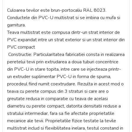
Culoarea tevilor este brun-portocaliu RAL 8023.
Conductele din PVC-U multistrat si se imbina cu mufa si
garnitura.
Teava multistrat este compusa dintr-un strat interior de
PVC expandat intre un strat exterior si un strat interior din
PVC compact
Constructie: Particularitatea fabricatiei consta in realizarea
peretelui tevii prin extrudarea a doua tuburi concentrice
din PVC-U in stare topita, intre care se injecteaza printr-
un extruder suplimentar PVC-U in forma de spuma,
procedeul fiind numit coextrudare. Rezulta in acest mod o
teava cu perete compus din 3 straturi si care are o
greutate redusa in comparatie cu teava de acelasi
diametru cu perete compact, datorita densitatii reduse a
stratului intermediar, fara sa fie afectate proprietatile
mecanice ale tevii. Proprietatile fizice testate la tevile
multistrat includ si flexibilitatea inelara, testul constand in