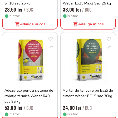
ST10 sac 25 kg
Weber Ex25 Max2 Sac 25 kg
23,50 lei
38,00 lei
/ BUC
/ BUC
in stoc
in stoc
Adauga in cos
Adauga in cos
Adeziv alb pentru sisteme de
Mortar de tencuire pe bază de
izolaţie termică Weber R40
ciment Weber BC15 sac 30kg
sac 25 kg
53,00 lei
24,00 lei
/ BUC
/ BUC
in stoc
in stoc