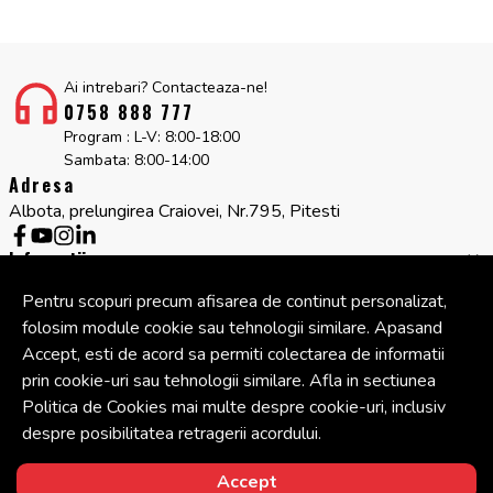
Ai intrebari? Contacteaza-ne!
0758 888 777
Program : L-V: 8:00-18:00
Sambata: 8:00-14:00
Adresa
Albota, prelungirea Craiovei, Nr.795, Pitesti
Informatii
Servicii clienti
Pentru scopuri precum afisarea de continut personalizat,
Companie
folosim module cookie sau tehnologii similare. Apasand
Cont
Accept, esti de acord sa permiti colectarea de informatii
prin cookie-uri sau tehnologii similare. Afla in sectiunea
Politica de Cookies mai multe despre cookie-uri, inclusiv
© Copyright 2026 Cipcos Mar.
Toate drepturile rezervate.
despre posibilitatea retragerii acordului.
Accept
Solutie eCommerce
powered by