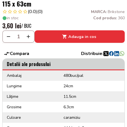
115 x 63cm
(0.0)
(0)
MARCA:
Brikstone
in stoc
Cod produs:
360
3,60 lei
/ BUC
Adauga in cos
Compara
Distribuie:
Detalii ale produsului
Ambalaj
480buc/pal
Lungime
24cm
Lăţime
11.5cm
Grosime
6.3cm
Culoare
caramiziu