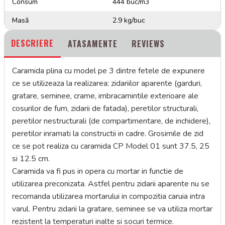
Consum
444 buc/m3
Masă
2.9 kg/buc
DESCRIERE
ATASAMENTE
REVIEWS
Caramida plina cu model pe 3 dintre fetele de expunere
ce se utilizeaza la realizarea: zidariilor aparente (garduri,
gratare, seminee, crame, imbracamintile exterioare ale
cosurilor de fum, zidarii de fatada), peretilor structurali,
peretilor nestructurali (de compartimentare, de inchidere),
peretilor inramati la constructii in cadre. Grosimile de zid
ce se pot realiza cu caramida CP Model 01 sunt 37.5, 25
si 12.5 cm.
Caramida va fi pus in opera cu mortar in functie de
utilizarea preconizata. Astfel pentru zidarii aparente nu se
recomanda utilizarea mortarului in compozitia caruia intra
varul. Pentru zidarii la gratare, seminee se va utiliza mortar
rezistent la temperaturi inalte si socuri termice.