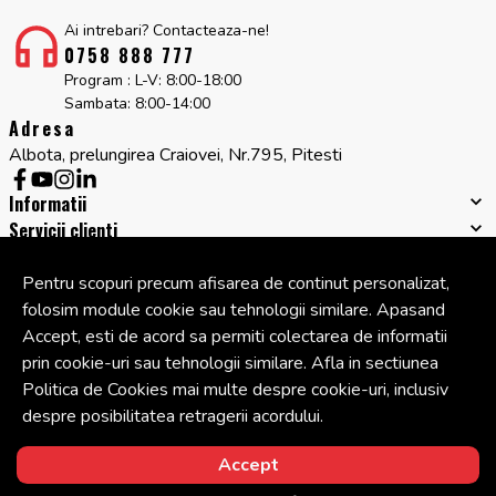
Ai intrebari? Contacteaza-ne!
0758 888 777
Program : L-V: 8:00-18:00
Sambata: 8:00-14:00
Adresa
Albota, prelungirea Craiovei, Nr.795, Pitesti
Informatii
Servicii clienti
Companie
Cont
Pentru scopuri precum afisarea de continut personalizat,
folosim module cookie sau tehnologii similare. Apasand
Accept, esti de acord sa permiti colectarea de informatii
© Copyright 2026 Cipcos Mar.
Toate drepturile rezervate.
prin cookie-uri sau tehnologii similare. Afla in sectiunea
Politica de Cookies mai multe despre cookie-uri, inclusiv
despre posibilitatea retragerii acordului.
Solutie eCommerce
powered by
Accept
BrowserID: