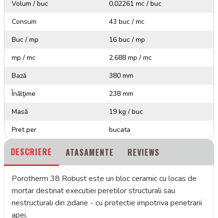
Volum / buc
0,02261 mc / buc
Consum
43 buc / mc
Buc / mp
16 buc / mp
mp / mc
2,688 mp / mc
Bază
380 mm
Înălţime
238 mm
Masă
19 kg / buc
Pret per
bucata
DESCRIERE
ATASAMENTE
REVIEWS
Porotherm 38 Robust este un bloc ceramic cu locas de
mortar destinat executiei peretilor structurali sau
nestructurali din zidarie - cu protectie impotriva penetrarii
apei.