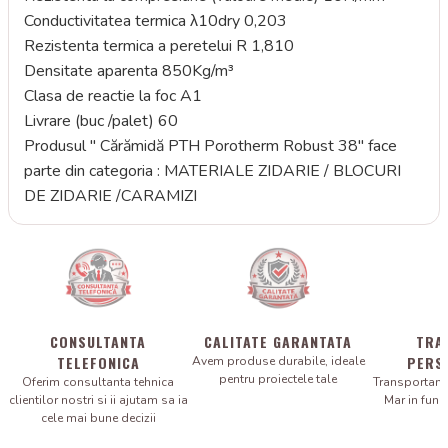
Conductivitatea termica λ10dry 0,203
Rezistenta termica a peretelui R 1,810
Densitate aparenta 850Kg/m³
Clasa de reactie la foc A1
Livrare (buc /palet) 60
Produsul " Cărămidă PTH Porotherm Robust 38" face
parte din categoria : MATERIALE ZIDARIE / BLOCURI
DE ZIDARIE /CARAMIZI
CONSULTANTA
CALITATE GARANTATA
TRA
TELEFONICA
PERS
Avem produse durabile, ideale
pentru proiectele tale
Oferim consultanta tehnica
Transportam 
clientilor nostri si ii ajutam sa ia
Mar in fun
cele mai bune decizii