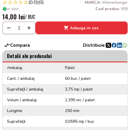
(0.0)
(0)
MARCA:
Wienerberger
in stoc
Cod produs:
959
14,00 lei
/ BUC
Adauga in cos
Compara
Distribuie:
Detalii ale produsului
Ambalaj
Palet
Cant. / ambalaj
60 buc / palet
Suprafaţă / ambalaj
3,75 mp / palet
Volum / ambalaj
1,395 mc / palet
Lungime
250 mm
Suprafaţă
0,0595 mp / buc