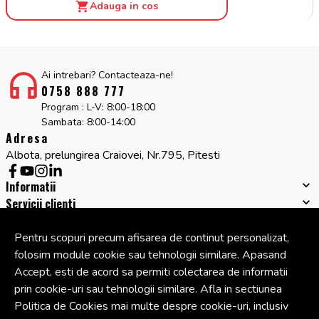
Adauga in cos
Ai intrebari? Contacteaza-ne!
0758 888 777
Program : L-V: 8:00-18:00
Sambata: 8:00-14:00
Adresa
Albota, prelungirea Craiovei, Nr.795, Pitesti
Informatii
Servicii clienti
Companie
Cont
Pentru scopuri precum afisarea de continut personalizat,
folosim module cookie sau tehnologii similare. Apasand
Accept, esti de acord sa permiti colectarea de informatii
© Copyright 2026 Cipcos Mar.
Toate drepturile rezervate.
prin cookie-uri sau tehnologii similare. Afla in sectiunea
Politica de Cookies mai multe despre cookie-uri, inclusiv