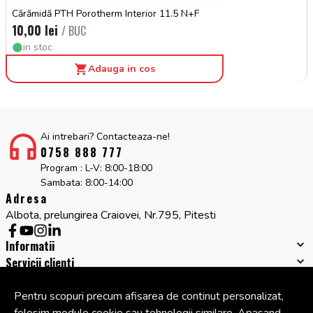
Cărămidă PTH Porotherm Interior 11.5 N+F
10,00 lei
/ BUC
in stoc
Adauga in cos
Ai intrebari? Contacteaza-ne!
0758 888 777
Program : L-V: 8:00-18:00
Sambata: 8:00-14:00
Adresa
Albota, prelungirea Craiovei, Nr.795, Pitesti
Informatii
Servicii clienti
Companie
Cont
Pentru scopuri precum afisarea de continut personalizat,