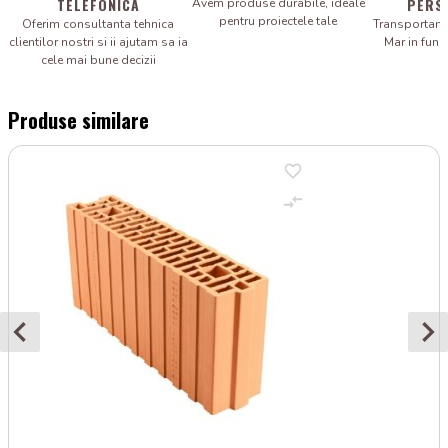
TELEFONICA
PERS
Avem produse durabile, ideale
pentru proiectele tale
Oferim consultanta tehnica
Transportam 
clientilor nostri si ii ajutam sa ia
Mar in fun
cele mai bune decizii
Produse similare