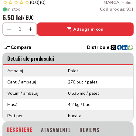
(0.0)
(0)
MARCA:
Helios
in stoc
Cod produs:
991
6,50 lei
/ BUC
Adauga in cos
Compara
Distribuie:
Detalii ale produsului
Ambalaj
Palet
Cant. / ambalaj
270 buc / palet
Volum / ambalaj
0,535 mc / palet
Masă
4,2 kg / buc
Pret per
bucata
DESCRIERE
ATASAMENTE
REVIEWS