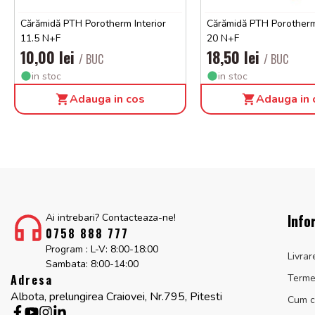
Cărămidă PTH Porotherm Interior
Cărămidă PTH Porotherm 
11.5 N+F
20 N+F
10,00 lei
18,50 lei
/ BUC
/ BUC
in stoc
in stoc
Adauga in cos
Adauga in 
Info
Ai intrebari? Contacteaza-ne!
0758 888 777
Program : L-V: 8:00-18:00
Livrar
Sambata: 8:00-14:00
Adresa
Termen
Albota, prelungirea Craiovei, Nr.795, Pitesti
Cum 