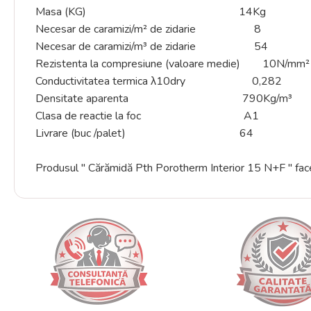
Masa (KG) 14Kg
Necesar de caramizi/m² de zidarie 8
Necesar de caramizi/m³ de zidarie 54
Rezistenta la compresiune (valoare medie) 10N/mm²
Conductivitatea termica λ10dry 0,282
Densitate aparenta 790Kg/m³
Clasa de reactie la foc A1
Livrare (buc /palet) 64
Produsul " Cărămidă Pth Porotherm Interior 15 N+F " 