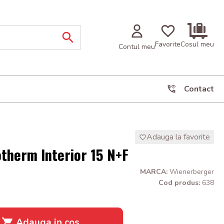
Favorite
Cosul meu
Contul meu
Contact
Adauga la favorite
therm Interior 15 N+F
MARCA:
Wienerberger
Cod produs:
638
Adauga in cos