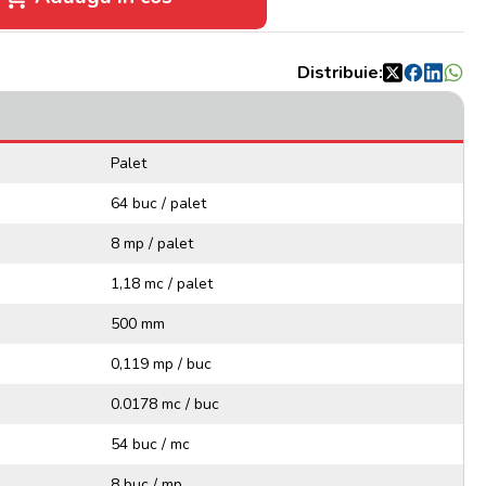
Distribuie:
Palet
64 buc / palet
8 mp / palet
1,18 mc / palet
500 mm
0,119 mp / buc
0.0178 mc / buc
54 buc / mc
8 buc / mp