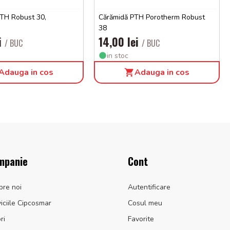
TH Robust 30,
Cărămidă PTH Porotherm Robust
38
ei
14,00 lei
/ BUC
/ BUC
in stoc
Adauga in cos
Adauga in cos
mpanie
Cont
pre noi
Autentificare
iciile Cipcosmar
Cosul meu
ri
Favorite