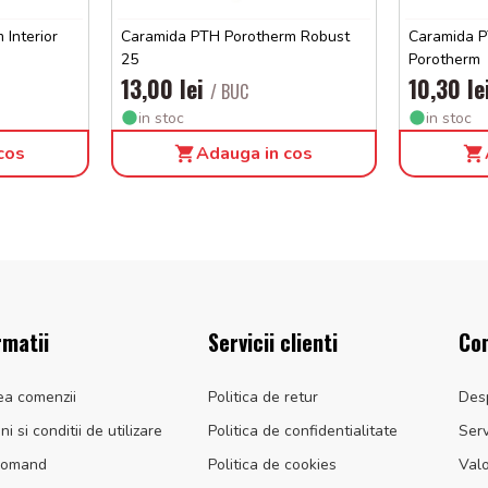
Interior
Caramida PTH Porotherm Robust
Caramida P
25
Porotherm
13,00 lei
10,30 l
/ BUC
in stoc
in stoc
cos
Adauga in cos
rmatii
Servicii clienti
Co
ea comenzii
Politica de retur
Des
i si conditii de utilizare
Politica de confidentialitate
Serv
comand
Politica de cookies
Valo