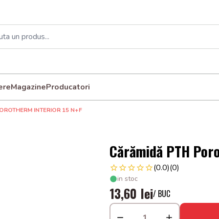
ere
Magazine
Producatori
OROTHERM INTERIOR 15 N+F
Cărămidă PTH Poro
(0.0)
(0)
in stoc
13,60 lei
/ BUC